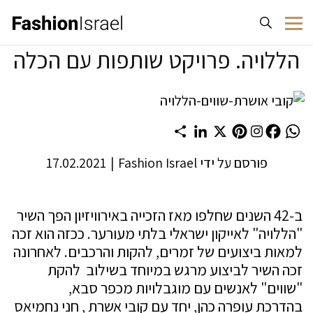
לג לתוכן
הללויה. פרויקט שותפות עם הכלה
Share
LinkedIn
Pinterest
X
Facebook
WhatsApp
פורסם על ידי
Fashion Israel
|
17.02.2021
ב-42 השנים שחלפו מאז הזכייה באירוויזיון הפך השיר
"הללויה" לאייקון ישראלי בלתי מעורער. ככזה הוא זכה
למאות ביצועים של זמרים, להקות והרכבים. לאחרונה
זכה השיר לביצוע מרגש במיוחד בשילוב להקת
"שווים" לאנשים עם מוגבלויות מכפר סבא,
בהדרכת עופרה כהן, יחד עם קובי אשרת , חני נחמיאס