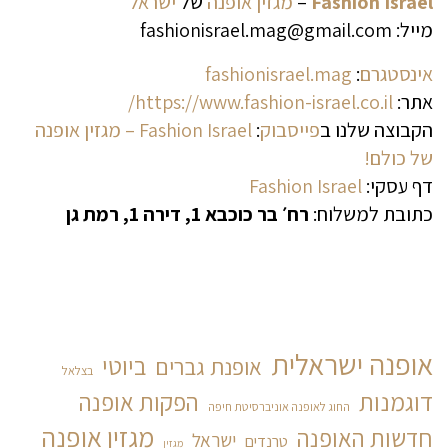
Israel
Fashion
–
מגזין
אופנה
של
ישראל
מייל: fashionisrael.mag@gmail.com
אינסטגרם
:
fashionisrael.mag
אתר:
https://www.fashion-israel.co.il/
הקבוצה שלנו ב
פייסבוק
:
Fashion Israel – מגזין אופנה
של כולם!
דף עסקי:
Fashion Israel
כתובת למשלוח:
רח׳ בר כוכבא 1, דירה 1, רמת גן
אופנה ישראלית
ביוטי
אופנת גברים
בצלאל
דוגמנות
הפקות אופנה
החוג לאופנה אוניברסיטת חיפה
מגזין אופנה
חדשות האופנה
ישראל
טרנדים
מגזין