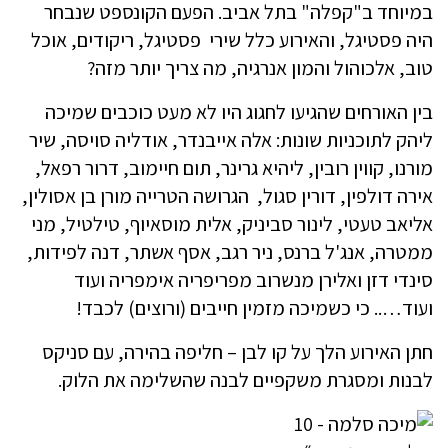
במיוחד ב"קפלה" בתל אביב. הפעם הקונספט שנבחר
היה פסטיגל, והאירוע כלל שירי פסטיגל, ריקודים, אוכל
טוב, אלכוהול והמון אנרגיה, מה צריך יותר מזה?
בין האורחים שהגיעו לחגוג היו לא מעט כוכבים שמיכה
ליהק לתוכניות שונות: אלה אייבנדר, אודליה סויסה, שיר
מורנו, קווין רובין, ליהיא גרינר, תום חיימוב, דרור רפאל,
אירה דולפין, דורין סגול, הגרושה הטרייה מורן בן אסולין,
אליאב טעטי, לינור סביניק, אלית מוסאיוף, טילטיל, מני
ממטרה, אנג'ל ברנס, ניר רגב, אסף אשתר, דנה לפידות,
סינדי דזן ואלירן מנשרוב מפריפריה אימפריה ועוד
ועוד….. כי כשמיכה מזמין חייבים (ורוצים) לכבד!
חתן האירוע הלך על קו לבן – חליפה בהירה, עם סניקס
לבנות ומסגרת משקפיים לבנה שהשלימה את הלוק.