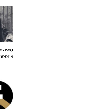
מאיה או
אינסטג