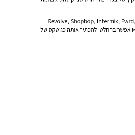
מותג זוכה לאהדה רבה ונוכחות באתרי הסחר המובילים בעולם כגון: Revolve, Shopbop, Intermix, Fwrd,
Bloomingdale’s והזמנות לעונה הבאה מ net a porter ו Mytheresa אפשר בהחלט להכתיר אותה כגוטקס של