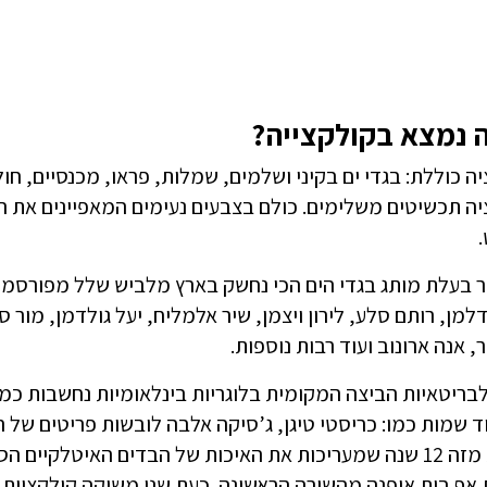
 נמצא בקולקצייה?
ה כוללת: בגדי ים בקיני ושלמים, שמלות, פראו, מכנסיים, ח
ה תכשיטים משלימים. כולם בצבעים נעימים המאפיינים את הא
.
 בעלת מותג בגדי הים הכי נחשק בארץ מלביש שלל מפורסמות 
דלמן, רותם סלע, לירון ויצמן, שיר אלמליח, יעל גולדמן, מור 
, אנה ארונוב ועוד רבות נוספות.
בריטאיות הביצה המקומית בלוגריות בינלאומיות נחשבות כמו 
עוד שמות כמו: כריסטי טיגן, ג’סיקה אלבה לובשות פריטים של
נאמנות מזה 12 שנה שמעריכות את האיכות של הבדים האיטלק
אף בית אופנה מהשורה הראשונה. כעת שני משיקה קולקציית קי