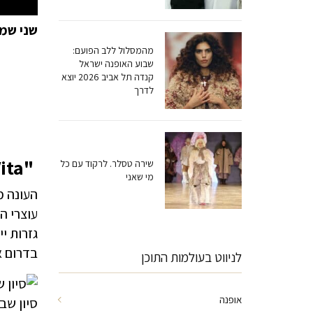
שני שמ
מהמסלול ללב הפועם:
שבוע האופנה ישראל
קנדה תל אביב 2026 יוצא
לדרך
"La Dolce Vita".
שירה טסלר. לרקוד עם כל
מי שאני
עוצרי ה
גזרות י
בדרום א
לניווט בעולמות התוכן
אופנה
סיון שבת