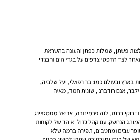
ולצות פשתן, שמלות כפתן והעונה בהשראת
זור לצד הדפסי צדפים על בגדי הים והבגדי
בארץ ובעולם כמו: בר רפאלי, יעל שלביה,
סילבר, אגם רודברג , שונית חמד, מאיה
: רוקי ברנס, לנה פרמינובה, אריאל מסמטיינג
 המותג הנחשק. עם קהל גדול ואוהד של לקוחות
יים הסופר עבים ומחטבים, תפירה ברמה שלא
ץ של בגדי ים וריזורט שניתן להשיג בחנות