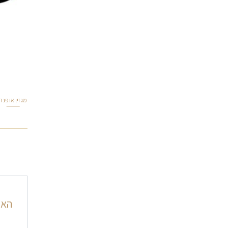
מגזין אופנה
ניוו
האם