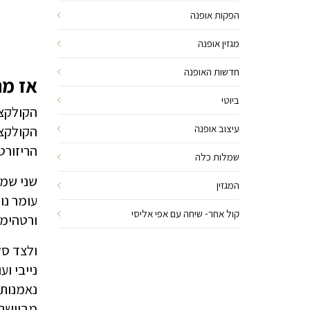
הפקות אופנה
מגזין אופנה
חדשות האופנה
אז מה
ביוטי
הקולקצי
עיצוב אופנה
הקולקצי
הריזורט
שמלות כלה
שני שמר
המגזין
עומר נו
קול אחר- שיחה עם אפי אליסי
ורטהימר
ולצד סל
נייבי ו
מביישת 