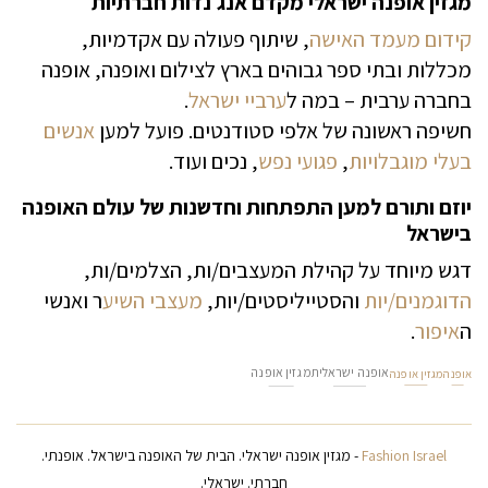
מגזין אופנה ישראלי מקדם אנג׳נדות חברתיות
קידום מעמד האישה
, שיתוף פעולה עם אקדמיות,
מכללות ובתי ספר גבוהים בארץ לצילום ואופנה, אופנה
בחברה ערבית – במה ל
ערביי ישראל
.
חשיפה ראשונה של אלפי סטודנטים. פועל למען
אנשים
בעלי מוגבלויות
,
פגועי נפש
, נכים ועוד.
יוזם ותורם למען התפתחות וחדשנות של עולם האופנה
בישראל
דגש מיוחד על קהילת המעצבים/ות, הצלמים/ות,
הדוגמנים/יות
והסטייליסטים/יות,
מעצבי השיע
ר ואנשי
ה
איפור
.
אופנה ישראלית
מגזין אופנה
אופנה
מגזין אופנה
Fashion Israel
- מגזין אופנה ישראלי. הבית של האופנה בישראל. אופנתי.
חברתי. ישראלי.