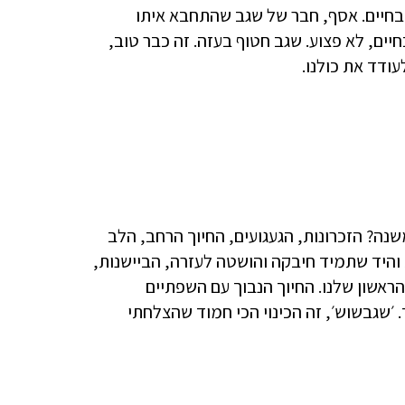
א בחיים. אסף, חבר של שגב שהתחבא איתו
ף מכביש 232, מתחנן על נפשו, בחיים, לא פצוע. שגב חטוף בעזה. זה כבר טוב,
עודד את כולנו.
שנה? הזכרונות, הגעגועים, החיוך הרחב, הלב
היד שתמיד חיבקה והושטה לעזרה, הביישנות,
ראשון שלנו. החיוך הנבוך עם השפתיים
 ׳שגבשוש׳, זה הכינוי הכי חמוד שהצלחתי