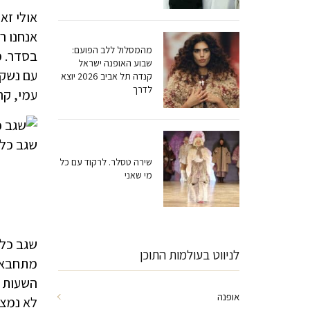
אולי זא
אנחנו ר
מהמסלול ללב הפועם:
בסדר. מ
שבוע האופנה ישראל
עם נשקי
קנדה תל אביב 2026 יוצא
לדרך
עמי, קר
שגב כלפ
שירה טסלר. לרקוד עם כל
מי שאני
שגב כלפ
לניווט בעולמות התוכן
מתחבא. 
השעות ע
אופנה
לא נמצא