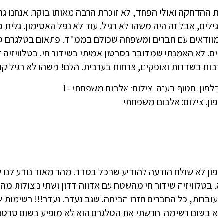
ת ההדחקה ואולי הפחד, לא זוכרת הרבה מאותו בוקר. אנחנו גר
גילים, אבל זה היה משהו לא רגיל. עוד לא נפל האסימון. גלית
וודאים עם חברים ומשפחה שכולם בממ"ד. פתאום בטלגרם סרט
ם. לא האמנתי שמדובר בסרטון אמיתי בשידור חי. בטלוויזיה
בות בשדרות ואופקים, צרחות בערבית. הלם! משהו לא רגיל קו
ון. צילום: אלבום משפחתי
ון לא שולח הודעה להודיע שהכל בסדר. מהר מאוד נודע לנו 
בטלוויזיה שידור חי מהשטח עם אדווה דדון ושתי ניצולות מהנ
וברות, כל החברים חזרו הביתה. שגב נעדר. נעדר!!! רשימות
 בשום רשימה. חרשתי את הטלגרם הוא לא מופיע בשום סרטון. 