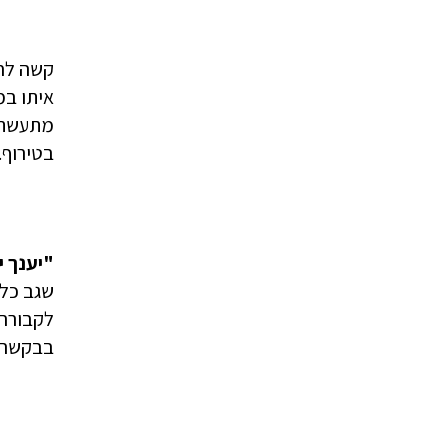
קשה לחש
איתו במ
מתעשתת.
בטירוף.
"יענך י
לקבורה
בבקשה ל