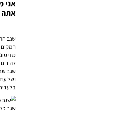
אני מ
אתה א
שגב התג
המקום ש
מדימונה
להורים
שגב שבו
בלעדיהם
שגב כלפ