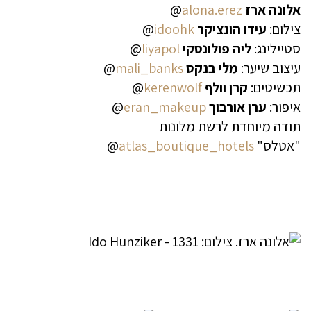
אלונה ארז
alona.erez
@
צילום:
עידו
הונציקר
idoohk
@
סטיילינג:
ליה פולונסקי
liyapol
@
עיצוב שיער:
מלי בנקס
mali_banks
@
תכשיטים:
קרן וולף
kerenwolf
@
איפור:
ערן אורבוך
eran_makeup
@
תודה מיוחדת לרשת מלונות
"אטלס"
atlas_boutique_hotels
@