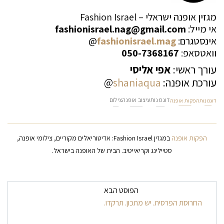
מגזין אופנה ישראלי – Fashion Israel
אי מייל:
fashionisrael.nag@gmail.com
אינסטגרם:
fashionisrael.mag
@
וואטסאפ:
050-7368167
עורך ראשי:
אפי אליסי
עורכת אופנה:
shaniaqua
@
דוגמנות
עיצוב אופנה
צילום
דוגמנות
הפקות אופנה
הפקות אופנה
במגזין Fashion Israel: אדיטוריאלים מקוריים, צילומי אופנה,
סטיילינג וקריאייטיב. הבית של האופנה בישראל.
ניווט בפרסומים
הפוסט הבא
החרוסת הפרסית. יש מתכון. תרקדו.