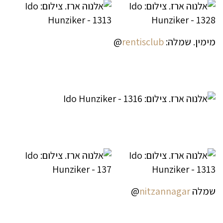
מימין. שמלה:
rentisclub
@
שמלה
nitzannagar
@