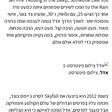
Rolling in the Deep, Someone Like You ו־Set Fire
to the Rain הפכו לשירים שמזוהים איתה כמעט מיד.
אחר כך הגיעו 25, עם Hello, ו־30, שהציג צד בוגר, אישי
ומפוכח יותר. לאורך הדרך אדל בנתה לעצמה שפה ברורה
מאוד. מעט תנועה, הרבה קול. מעט רעש, הרבה נוכחות.
שמלות שחורות, איפור מדויק, במה נקייה ומיקרופון אחד
שמספיק כדי למלא אולם שלם.
אדל.
צילום: פינטרסט
בשנת 2012 היא ביצעה את Skyfall לסרט ג׳יימס בונד,
וזכתה עליו בפרסים הגדולים של עולם הקולנוע והמוזיקה.
אבל מעבר לפרסים, אדל הפכה לאייקון כי היא הצליחה