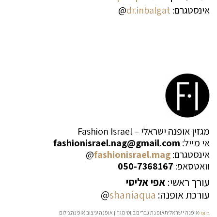
אינסטגרם:
dr.inbalgat
@
מגזין אופנה ישראלי – Fashion Israel
אי מייל:
fashionisrael.nag@gmail.com
אינסטגרם:
fashionisrael.mag
@
וואטסאפ:
050-7368167
עורך ראשי:
אפי אליסי
עורכת אופנה:
shaniaqua
@
אופנה ישראלית
אופנת גברים
ביוטי
מגזין אופנה
עיצוב אופנה
צילום
ביוטי