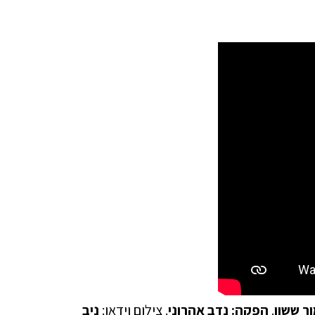
ור ששון
.
הפקה: נדב אהרוני
. צילום וידאו:
ניב