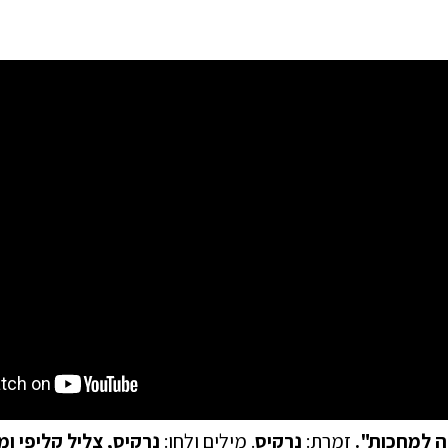
 למחכות".
זמרת:
נרקיס
. מילים ולחן:
נרקיס, צליל קליפי ומ