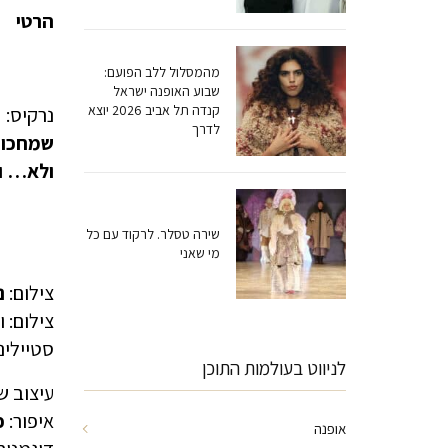
הרטי
מהמסלול ללב הפועם:
שבוע האופנה ישראל
קנדה תל אביב 2026 יוצא
נרקיס:
לדרך
שמחכות
ולא… וכ
שירה טסלר. לרקוד עם כל
מי שאני
צילום:
נ
צילום: ו
סטיילינ
לניווט בעולמות התוכן
עיצוב ש
איפור:
פ
אופנה