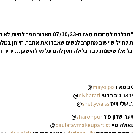
"הבלדה למחכות מאז ה-07/10/23 ה
 לחייל שיישוב מהקרב לנשים שאבדו את אהבת חייהן במלחמ
ל אלו שישנות לבד בלילה ואין להם על מי להישען… יהיה ר
יב מאיו
mayo.pix
@
ידאו:
ניב הרטי
nivharati
@
ג:
שלי וייס
shellywaiss
@
יער:
שרון פור
sharonpur
@
אולה פיי
paulafaymakeupartist
@