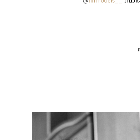
וכנות:
__hhmodels
@