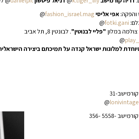
:
דריה קורמישב
k.tiger_lily
@
דניאל פיטשון
danielpit
@ לס
 והפקה:
אפי אליסי
fashion_israel.mag
@
לם:
fotki.gani
@
צולמה במלון
"פליי לבנוטין"
. לבונטין 8, תל אביב
@
play_
יוחדת למלונות ישראל קנדה על תמיכתם ביצירה הישראלית
@
lonivintage