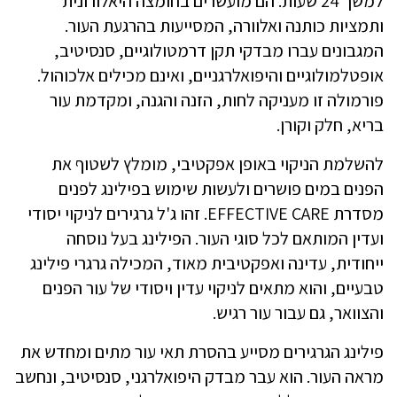
למשך 24 שעות. הם מועשרים בחומצה היאלורונית
ותמציות כותנה ואלוורה, המסייעות בהרגעת העור.
המגבונים עברו מבדקי תקן דרמטולוגיים, סנסיטיב,
אופטלמולוגיים והיפואלרגניים, ואינם מכילים אלכוהול.
פורמולה זו מעניקה לחות, הזנה והגנה, ומקדמת עור
בריא, חלק וקורן.
להשלמת הניקוי באופן אפקטיבי, מומלץ לשטוף את
הפנים במים פושרים ולעשות שימוש בפילינג לפנים
מסדרת EFFECTIVE CARE. זהו ג'ל גרגירים לניקוי יסודי
ועדין המותאם לכל סוגי העור. הפילינג בעל נוסחה
ייחודית, עדינה ואפקטיבית מאוד, המכילה גרגרי פילינג
טבעיים, והוא מתאים לניקוי עדין ויסודי של עור הפנים
והצוואר, גם עבור עור רגיש.
פילינג הגרגירים מסייע בהסרת תאי עור מתים ומחדש את
מראה העור. הוא עבר מבדק היפואלרגני, סנסיטיב, ונחשב