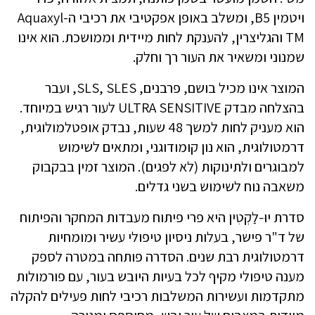
ויטמין B5, ומשלב באופן אפקטיבי את רכיבי ה-Aquaxyl
TM והגליצרין, להענקת לחות מיידית וממושכת. הוא אינו
שמנוני ומשאיר את העור רך וחלק.
המוצר אינו מכיל בושם, פרבנים, SLS, SLES, ועבר
בהצלחה מבדק ULTRA SENSITIVE לעור רגיש במיוחד.
הוא מעניק לחות למשך 48 שעות, נבדק אופטלמולוגית,
דרמטולוגית, הוא נון קומודוגני, ומתאים לשימוש
למבוגרים ולתינוקות (לא לפגים). המוצר זמין בבקבוק
משאבה נוח לשימוש בשני גדלים.
סדרת יוּ-לַקְטִין היא פרי פיתוח מעבדות המחקר והפיתוח
של ד"ר פישר, בעלות ניסיון טיפולי עשיר ומומחיות
דרמטולוגית רבת שנים. הסדרה פותחה במטרה לספק
מענה טיפולי מקיף לכל בעיות היובש בעור, עם פורמולות
מתקדמות ועשירות המשלבות רכיבי לחות פעילים להקלה