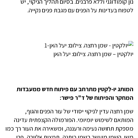
נון קומודוגני וללא פרבנים. בסיום תהליך הניקוי, יש
לטפוח בעדינות על הפנים עם מגבת פנים נקייה.
יולקטין – שמן רחצה. צילום: יעל האן
המותג יוּ-לַקְטִין מתרחב עם פיתוח חדש ממעבדות
המחקר והפיתוח של ד"ר פישר:
שמן רחצה עדין לניקוי יסודי של עור הפנים והגוף,
המותאם לשימוש יומיומי. הפורמולה הקצפתית עדינה
מספקת תחושה נעימה ורעננה, ומשאירה את העור רך כמו
משי. השמן מועשר בשמן כותנה, תמצית אלוורה, פרו