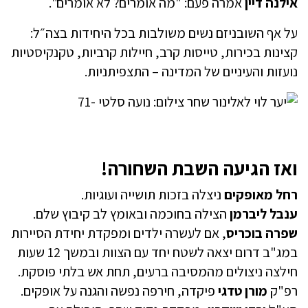
אילנה דיין
אמרה פעם: "מה אומרים? לא אומרים".
על אף השובניזם נשים משולבות בכל היחידות בצה״ל:
קצינות בכירות, טייסות קרב, חיילות קרביות, טקנקיסטיות
נועזות והעיניים של המדינה – התצפיתניות.
ואז הגיעה השבת השחורה!
רחל מאופקים
ניצלה בזכות תושייה ועוגיות.
ענבל ליברמן
הצילה בחוכמה ובאומץ לב קיבוץ שלם.
שפרה בוכריס
, אם לעשרה ילדים ומפקדת יחידת הסיירות
במג"ב דרום יצאה לשטח יחד עם הצוות ובמשך 12 שעות
חילצה ניצולים מהמסיבה ברעים, תחת אש בלתי פוסקת.
רפ"ק
מורן טדגי
פיקדה, חירפה נפשה והגנה על אופקים.