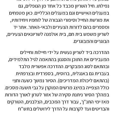
נפילתו. חיל השריון מכבד כל אחד מן הנופלים, גם
במעגלים האישיים וגם במעגלים הכלליים. כאן מטפחים
את מורשת החייל וסיפורי הגבורה של לוחמיו ויחידותיו,
ומספרים בהם לדורות הצעירים ולבאי-האתר. אתר יד
לשריון משמש בית חם, בית אולפנה לשריונאים הצעירים,
הבוגרים והמבוגרים.
ההדרכה ביד לשריון נעשית על ידי חיילות וחיילים
המעבירים את התוכן והסגנון בהתאמה לגיל התלמידים,
ובהתאם לסוג המבקרים. ההדרכה אפשרית מלבד
בעברית גם באנגלית, ברוסית, בספרדית ובצרפתית
(בהתאם ליכולת המדריכים). הסיור נמשך כשעה וחצי
כולל הצפייה במיצג מרשים המוקרן על גבי תשעה מסכים.
במהלך הסיור ניתנת סקירה של אזור לטרון לאורך הדורות
מאז ימי התנ"ך, עבור דרך המכבים, הצלבנים, הטורקים
והבריטים ועד לקרבות על הדרך לירושלים בתש"ח