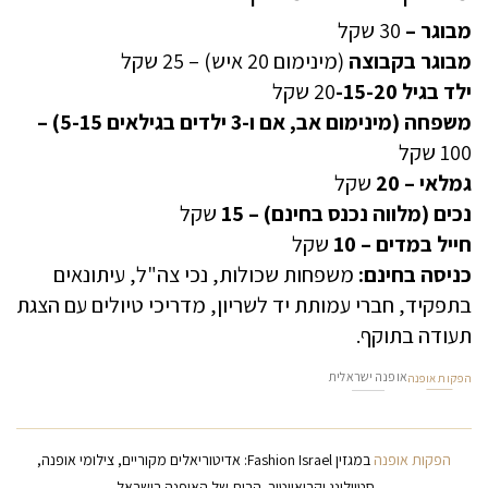
מבוגר –
30 שקל
מבוגר בקבוצה
(מינימום 20 איש) – 25 שקל
ילד בגיל
-15-20
20
שקל
משפחה (מינימום אב, אם ו-3 ילדים בגילאים 5-15) –
100 שקל
גמלאי – 20
שקל
נכים (מלווה נכנס בחינם) – 15
שקל
חייל במדים – 10
שקל
כניסה בחינם:
משפחות שכולות, נכי צה"ל, עיתונאים
בתפקיד, חברי עמותת יד לשריון, מדריכי טיולים עם הצגת
תעודה בתוקף.
אופנה ישראלית
הפקות אופנה
הפקות אופנה
במגזין Fashion Israel: אדיטוריאלים מקוריים, צילומי אופנה,
סטיילינג וקריאייטיב. הבית של האופנה בישראל.