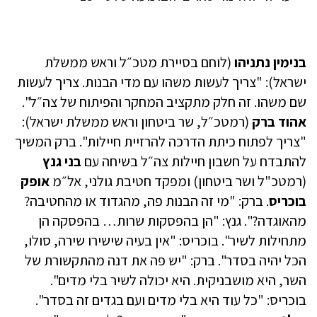
בנימין נתניהו
(לוחם בסיירת מטכ״ל וראש ממשלת
ישראל): "צריך לעשות משהו עם מדי הבנות. צריך לעשות
שם משהו. זה חלק מתקציב המחקר והפיתוח של צה״ל".
אהוד
ברק
(רמטכ״ל, שר ביטחון וראש ממשלת ישראל):
"צריך לפתוח כיתת הדרכה להרזיית חיילות". ברק המשיך
להתבדח על חשבון חיילות צה״ל בשיחה עם
בני גנץ
(רמטכ"ל ושר ביטחון) ומפקד חטיבת גולני, אל״מ
אופק
בוכריס
. ברק: "מי זה הבנות פה, מהגדוד או מהחטיבה?
מהאוגדה?". גנץ: "הן בהפסקות שרות… בהפסקה הן
מתחילות לשיר". בוכריס: "אין בעיה שישירו שירה, סולו,
הכל יהיה בסדר". ברק: "יש פה את דנה מהתקשורת של
השר, היא מושבניקית. היא יכולה לשיר בלי מדים".
בוכריס: "כל עוד היא בלי מדים ועם בגדים זה בסדר".