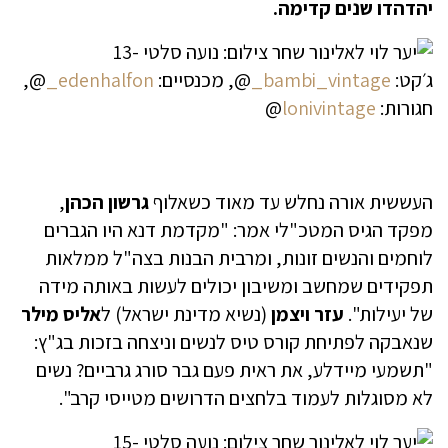
יהדהדו שנים קדימה.
ג׳קט:
bambi_vintage_
@, מכנסיים:
edenhalfon_
@,
חגורות:
lonivintage
@
העששית אורה נחלש עד מאוד כשאלוף
גרשון הכהן
,
מפקד הגיס המטכ"לי אמר: "מקדמת דנא היו הגברים
לוחמים והנשים זונות, ומרבית הבנות בצה"ל ממלאות
תפקידים שמחשב ומשיבון יכולים לעשות באותה מידה
של יעילות".
עזר ויצמן
(נשיא מדינת ישראל) ל
אליס מילר
שנאבקה לפתיחת קורס טיס לנשים וניצחה בזכות בג"ץ:
"תשמעי מיידלע, את ראית פעם גבר סורג גרביים? נשים
לא מסוגלות לעמוד בלחצים הדרושים מטייסי קרב".