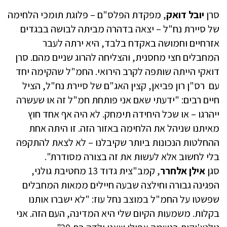
סרן
יובל דואק
, מפקדת הפלס"ם – פלוגת תומכי הלחימה
של סיירת נח"ל – יצאה בדהרה מביתה לבושה בבגדים
אזרחיים וחמושה באקדח בלבד, היא ירתה לעבר
המחבלים חצי מחסנית, והצליחה להרוג שניים מהם. סרן
דואקי הייתה שותפה לקרב הירואי. החמ"ל שהקימה יחד
עם רס"ן רון פביאן, קצין האג"ם של סיירת נח"ל, הציל
חיים רבים: "ידעתי שאם אני פותחת חמ"ל זה או שעשרה
ייהרגו – או שכל היחידה תימחק. לא היה אף אחד חוץ
מאיתנו שניהל את הלחימה באזור הזה. זו היתה אחת
ההחלטות הנכונות ביותר שקיבלנו – לא לצאת להתקפה
בלי לחשוב אלא לעשות את זה בצורה מסודרת".
סגן
אילן אלחרר
, קמב"צית גדוד 13 מחטיבת גולני,
הפגינה גבורה וחילצה שבעה חיילים ממאות המחבלים
שפשטו על החמ"ל במוצב נחל עוז: "לא ישברו אותנו
בקלות. משמעות הקיום שלי היא המדינה, העם הזה. אני