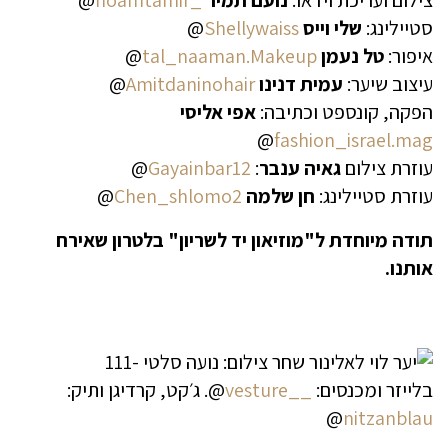
צילום ועריכת וידאו:
נועם תמיר
_noamtamir
@
סטיילינג:
שלי וייס
Shellywaiss
@
איפור:
טל נעמן
tal_naaman.Makeup
@
עיצוב שיער:
עמית דנינו
Amitdaninohair
@
הפקה, קונספט וכתיבה:
אפי אליסי
@
fashion_israel.mag
עוזרת צילום
גאיה ענבר
:
Gayainbar12
@
עוזרת סטיילינג:
חן שלמה
Chen_shlomo2
@
תודה מיוחדת ל"מוזיאון יד לשריון" בלטרון שאירח
אותנו.
בלייזר ומכנסים:
__vesture
@. ג׳קט, קרדיגן ותיק:
@
nitzanblau