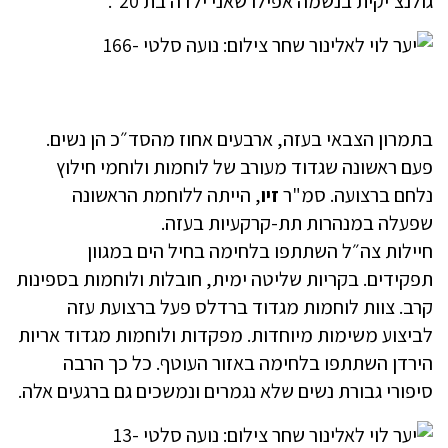
גולנצ'יקית בנשמה אפילו שאני ילדה בת 20".
בתמרון הצבאי בעזה, ארבעים אחוז מהסד״כ הן נשים.
פעם ראשונה שגדוד מעורב של לוחמות ולוחמי חילוץ
נלחם ברצועה. סמ"ר
זיו
, הייתה ללוחמת הראשונה
שפעלה במנהרות תת-קרקעיות בעזה.
חיילות צה״ל השתתפו בלחימה בחיל הים במגוון
תפקידים. בקריות שליטה ימית, חובלות ולוחמות בספינות
קרב. צוות לוחמות מגדוד ברדלס פעל ברצועת עזה
לביצוע משימות מיוחדות. מפקדות ולוחמות מגדוד אריות
הירדן השתתפו בלחימה באזור העוטף. כל כך הרבה
סיפורי גבורת נשים שלא נגמרים ונמשכים גם ברגעים אלה.