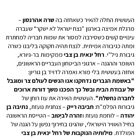
העששית החלה להאיר כשאחזה בה
שרה אהרנסון
–
מרגלת אמיצה בארגון "נצח ישראל לא ישקר“ שעברה
עינויים קשים כשסירבה למסור את שמות חבריה למחתרת
ומתה כגיבורה אמיתית. לנצח תהיה חקוקה בליבנו כשרה
גיבורת ניל"י.
רחל ינאית בן צבי
ממקימות בר-גיורא,
השומר וההגנה – ארגוני הביטחון העבריים הראשונים,
אחזה בעששית בלי מורא ואמרה לדויד בן גוריון:
"באשמת הגברים נדחקנו אנו הנשים לעולם צר ומוגבל
של עבודת הבית ובשל כך הפכנו משך דורות ארוכים
לחברה נחשלת"
. העששית האירה את עוז רוחן של
גיבורות הפלמ"ח:
חביבה רייק
– צנחנית נועזת,
נתיבה בן
יהודה
– לוחמת נועזת ו
זהרה לביָטוב
– הטייסת הראשונה
בחיל האוויר הישראלי, שהגינו בחירוף נפשן על הגנה של
המולדת.
מילותיה הנוקבות של רחל ינאית בן צבי