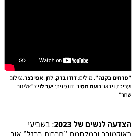
"פרחים בקנה"
. מילים:
דודו ברק
. לחן:
אפי נצר
. צילום
ועריכת וידאו:
נועם תמ
יר. דוגמנית:
יער לוי
ל"אלינור
שחר"
הצדעה לנשים של 2023
: בשביעי
באוקטובר ובמלחמת ”חרבות ברזל” אור