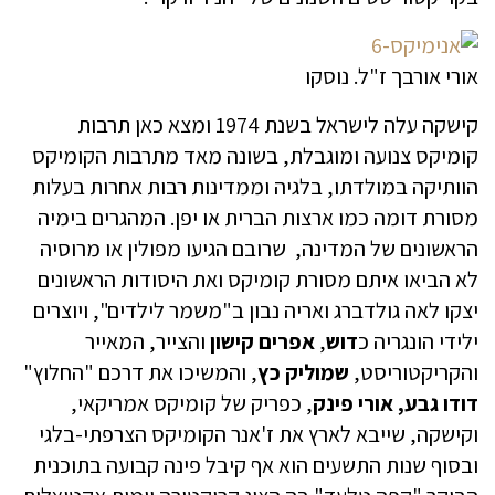
אורי אורבך ז"ל. נוסקו
קישקה עלה לישראל בשנת 1974 ומצא כאן תרבות
קומיקס צנועה ומוגבלת, בשונה מאד מתרבות הקומיקס
הוותיקה במולדתו, בלגיה וממדינות רבות אחרות בעלות
מסורת דומה כמו ארצות הברית או יפן. המהגרים בימיה
הראשונים של המדינה, שרובם הגיעו מפולין או מרוסיה
לא הביאו איתם מסורת קומיקס ואת היסודות הראשונים
יצקו לאה גולדברג ואריה נבון ב"משמר לילדים", ויוצרים
ילידי הונגריה כ
דוש
,
אפרים קישון
והצייר, המאייר
והקריקטוריסט,
שמוליק כץ
, והמשיכו את דרכם "החלוץ"
דודו גבע, אורי פינק
, כפריק של קומיקס אמריקאי,
וקישקה, שייבא לארץ את ז'אנר הקומיקס הצרפתי-בלגי
ובסוף שנות התשעים הוא אף קיבל פינה קבועה בתוכנית