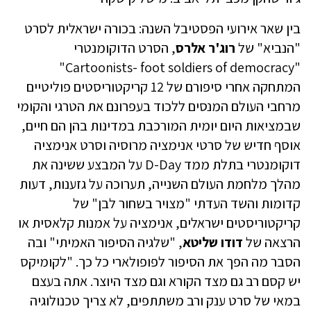
בין שאר אירועי הפסטיבל השנה: בכורה ישראלית לסרט
"הנביא" של
רוג'ר אלרס
, הסרט הדוקומנטרי
"Cartoonists- foot soldiers of democracy"
המתחקה אחרי סיפורם של 12 קריקטוריסטים פוליטיים
מרחבי העולם המנסים ללכוד בעפרונם את הטרגי והקומי
שבמציאות היום יומית המורכבת במדינות בהן הם חיים,
אוסף חדיש של סרטי אנימציה מרוסיה וסרט אנימציה
דוקומנטרי בתלת ממד D-Day על המבצע ששינה את
מהלך מלחמת העולם השנייה, תערוכה על גזענות, דעות
קדומות והשד העדתי "מצויר בשחור לבן" של
קריקטוריסטים ישראלים, אנימציה על אמנות קלאסית או
הרצאה של
דודו שליטא
, "שלגיה הסיפור האמיתי" ובה
הסבר מה הפך את הסיפור לפופולארי כל כך. "לקומיקס
יש קסם רב גם מצד הקורא וגם מצד היוצר. אתה בעצם
במאי של סרט ענק ורב משתתפים, לא צריך טכנולוגיה