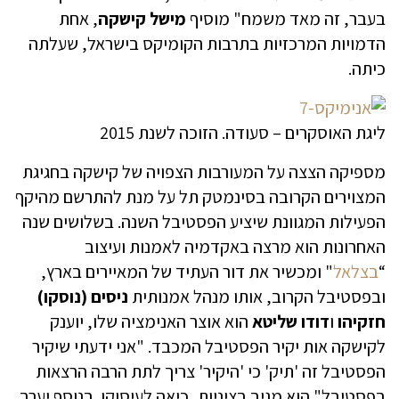
בעבר, זה מאד משמח" מוסיף
מישל קישקה
, אחת
הדמויות המרכזיות בתרבות הקומיקס בישראל, שעלתה
כיתה.
ליגת האוסקרים – סעודה. הזוכה לשנת 2015
מספיקה הצצה על המעורבות הצפויה של קישקה בחגיגת
המצוירים הקרובה בסינמטק תל על מנת להתרשם מהיקף
הפעילות המגוונת שיציע הפסטיבל השנה. בשלושים שנה
האחרונות הוא מרצה באקדמיה לאמנות ועיצוב
“
בצלאל
" ומכשיר את דור העתיד של המאיירים בארץ,
ובפסטיבל הקרוב, אותו מנהל אמנותית
ניסים (נוסקו)
חזקיהו
ו
דודו שליטא
הוא אוצר האנימציה שלו, יוענק
לקישקה אות יקיר הפסטיבל המכבד. "אני ידעתי שיקיר
הפסטיבל זה 'תיק' כי 'היקיר' צריך לתת הרבה הרצאות
בפסטיבל" הוא מגיב בציניות, כיאה לעיסוקו. בנוסף יערך