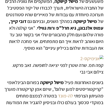
משעשעים של
מישל
קישקה
, המשקפים את גווניה הרבים
של החברה הישראלית, תערך לכבודו של יקיר הפסטיבל
תערוכה מיוחדת עם עבודות של מאיירים שהיו סטודנטים
של
מישל
קישקה
במהלך השנים, ובניהם גם
דובי קייך,
עמוס אלנבוגן, גיא חרל"פ
ו
רות גווילי
. "אני קולגה ולא
מורה שלהם ועם חלק מהבוגרים שלי אני בקשר טוב עד
היום ואוהב לראות איך הם מתפתחים. אני מחכה לראות
את העבודות שלהם בכיליון עיניים" הוא מוסיף.
קפה תמ. שרה שטרן לפני יציאה לחופשה. זאב פרקש.
צילום אבי נבי
בשנים האחרונות פעיל
מישל
קישקה
בפורום הבינלאומי
"קריקטוריסטים למען שלום", שיזם אמן קריקטורה מוערך
מהעיתון הצרפתי
לה-מונד
במטרה לצמצם מתחים
במוקדי סכסוך בעולם כולו ובניסיון להגביר את המודעות