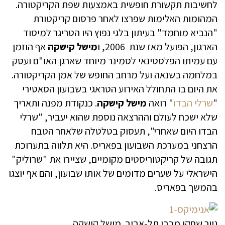
לחשיבות תקשורת חופשית באמצעות שפת הקריקטורה.
המהומות האלימות שפרצו לאחר פרסום קריקטורת
"הנביא מוחמד" בעיתון בלגי נפוץ היו הטריגר למיסוד
הארגון, הפועל מאז שנת 2006, ו
מישל
קישקה
אף הוזמן
עם עמיתו הפלסטינאי לסמינר מיוחד שארגן האו"ם ועסק
במלחמה בשנאה ועל מרחב החופש של אמן הקריקטורה.
את היום בו התחולל האירוע הטראגי בשבועון הסאטירי
"
שרלי הבדו
" רואה
מישל
קישקה
. כנקודת מפנה ותאריך
שלא ישכח לעולם וההרצאה נוספת שהוא יעביר, "שרלי
הבדו היום שאחרי", תעסוק בטלטלה שלאחר הטבח
הרצחני במערכת השבועון בפאריס. היא תלווה בתערוכת
תגובה של קריקטוריסטים מקומיים, שציירו את "שרוליק"
הישראלי על שערים מדומים של אותו שבועון, והם אף יוצגו
בהמשך בפאריס.
גיור שחקן מכבי תל-אביב. מישל קישקה