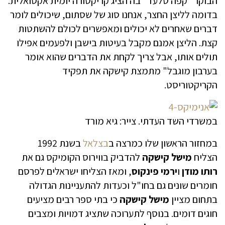
הבוקר "קפה טלעד" בה הציג קריקטורה יומית אקטואלית.
בדומה לליצן החצר, אנחנו סוג של שסתום, שיכולים לומר
דברים שאחרים לא יכולים ומאפשרים לכולם להשתטות
קצת. הליצן אמנם מקבל בעיטות בישבן ולפעמים אפילו
תולים אותו, אבל צריך לקחת את הדברים שהוא אומר
בערבון מוגבל" מתמצת קישקה את תפקיד
הקריקטוריסט.
במשרדי השד העדתי. צייר: גיא מורד
במחזור הראשון שלו כמרצה ב
בצלאל
בשנת 1992
הצליח
מישל
קישקה
להדביק בווירוס הקומיקס גם את
רותו מודן
ו
ירמי פינקוס
, ומאז הצליחו ישראלים לפרסם
חומרים שונים גם בחו"ל וכעדות להתעניינות הגדולה
בתחום מציין
מישל
קישקה
כי בתי ספר רבים מציעים
חוגים דומים. בנוסף לתערוכה שתציג דמויות ומצבים