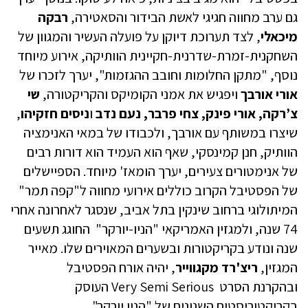
גם ערב מחווה חגיגי לאשת הבידור והסאטירה,
רבקה
מיכאלי
, לצד תערוכת דיוקן על פועלה העשיר והמגוון של
השחקנית-זמרת-שדרנית-חקיינית הוותיקה, אירוע מיוחד
נוסף, "מתקן החלומות וחובב ההגזמות", יערך לזכרו של
אורי אורבך
ויפגיש את אמני הקומיקס והקריקטורה,
שי
צ’רקה, אורי פינק, צחי פרבר, נעם נדב
ו
ניסים חזקיהו
,
שיצרו במשותף עם אורבך, ולכבודו של במאי האנימציה
הוותיק, חנן קמינסקי, שאף הוא העמיד הוא דורות רבים
של אנימטורים צעירים, יערך הומאז' מיוחד. הספיישלים
של הפסטיבל הקרוב כוללים אירועי מחווה ל"קפה תמר"
המיתולוגי ברחוב שינקין בתל אביב, שנסגר לאחרונה אחרי
74 שנה, ולמגזין האמריקאי "הניו-יורקר" החוגג תשעים
שנה ונודע בקריקטורות ובשערים המאוירים שלו. מאייר
המגזין,
ריצ'רד מקגווייר
, יהיה אורח הפסטיבל
ובהקרנת הסרט Very Semi Serious העוסק
בקריקטוריסטים השנונים של "הניו יורקר".