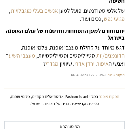
חשיפה
של אלפי סטודנטים. פועל למען
אנשים בעלי מוגבלויות
,
פגועי נפש
, נכים ועוד.
יוזם ותורם למען התפתחות וחדשנות של עולם האופנה
בישראל
דגש מיוחד על קהילת מעצבי אופנה, צלמי אופנה,
הדוגמנים/יות
סטייליסטים וסטייליסטייות,
מעצבי השיע
ר
ואנשי ה
איפור
.
ירדן אדרי
. שיוויון
מגדרי
?
דוגמנות
הפקות אופנה
צילום
הפקות אופנה
הפקות אופנה
במגזין Fashion Israel: אדיטוריאלים מקוריים, צילומי אופנה,
סטיילינג וקריאייטיב. הבית של האופנה בישראל.
ניווט בפרסומים
הפוסט הבא