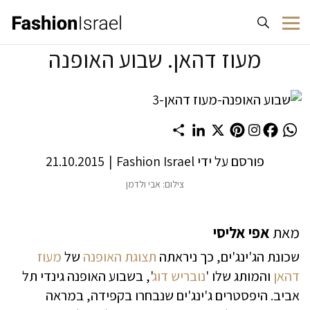
לג לתוכן
מעוז דהאן. שבוע האופנה
Share
LinkedIn
Pinterest
X
Facebook
WhatsApp
פורסם על ידי
Fashion Israel
|
21.10.2015
צילום: אבי ולדמן
מאת
אפי אליסי
שכונת הג'ינג'ים, כך ניראתה
תצוגת האופנה
של
מעוז
דהאן
והמותג שלו '
נובריש דוג
', בשבוע האופנה גינדי תל
אביב. היפסטרים ג'ינג'ים שנבחרו בקפידה, במראה