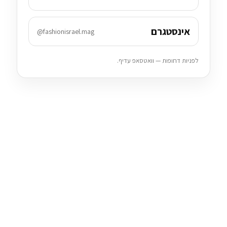
אינסטגרם
@fashionisrael.mag
לפניות דחופות — וואטסאפ עדיף.