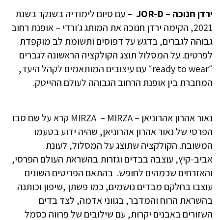
ירדן חנוכה – JOR-D
– עם סיום לימודיה בשנקר בשנת
2021, הקימה ירדן חנוכה את המותג ג׳ורדי – אופנת רחוב
גבוהה לגברים, בדגש על דפוסים ותשומת לב מוקפדת
לפרטים. על המסלול תוצג הקולקציה הראשונה לגברים
״ready to wear״ עם עיצובים המותאמים לקהל היעד,
המחברת בין אופנת הרחוב הגבוהה לעולם ההייטק.
נאור אהרון אהרוניאן – MIRZA – MIRZA קרא על שם סבו
הפרסי של נאור אהרון אהרוניאן, שהיה ידוע בטעמו
המשובח. הקולקציה שתוצג על המסלול, לעונת
אביב-קיץ, עוצבה בבדים וגזרות בהשראת העולם הפרסי,
והאזרחים שכמהים לחופש. בהתאם הפריטים השונים
עוצבו בחלקם מבדים נושמים, כמו פשתן ,שיפון וכותנה
בהשראת הרוח והמדבר, בגווני אדמה, לצד בדים
השזורים באבנים יקרות, עם שילובים של פרווה כסמל