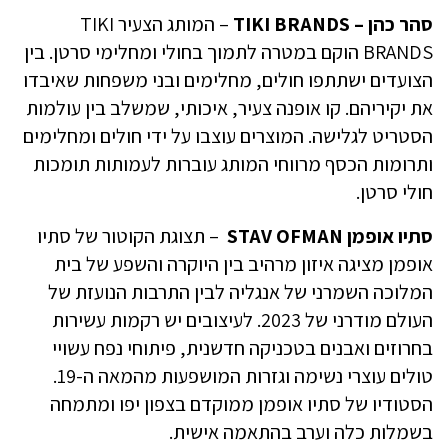
סהר כהן – TIKI BRANDS
– המותג הצעיר TIKI
BRANDS הוקם במטרה לתמוך בחולי ומחלימי סרטן. בין
הצועדים ישתתפו חולים, מחלימים ובני משפחות שאיבדו
את יקיריהם. קו אופנה צעיר, איכותי, שמשלב בין עולמות
הסטריט לגלישה. המוצרים עוצבו על ידי חולים ומחלימים
ותרומות הכסף מרווחי המותג עוברות לעמותות תומכות
חולי סרטן.
סתיו אופמן STAV OFMAN
– תצוגת הקוטור של סתיו
אופמן מציגה איזון מרהיב בין היוקרה והשפע של בית
המלוכה השמרני של אנגליה לבין התרבות הנועזת של
העולם מודרני של 2023. לעיצובים יש רקמות עשירות
בחרוזים ואבנים בטכניקה חדשנית, פיתוחי נפח עשויי
טולים עוצרי נשימה וגזרות המושפעות מהמאה ה-19.
הסטודיו של סתיו אופמן ממוקדם בצפון יפו ומתמחה
בשמלות כלה וערב בהתאמה אישית.