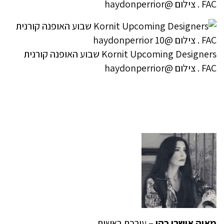
FAC . צילום @haydonperrior
Kornit Upcoming Designers שבוע האופנה קורנית
FAC . צילום @haydonperrior
מאיה אושרי כהן
– עורכת ראשית