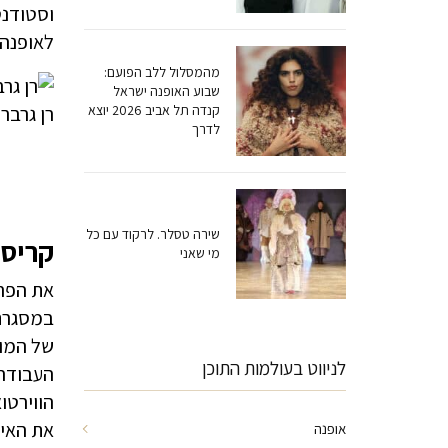
וסטודנט
לאופנה ברומ
מהמסלול ללב הפועם:
שבוע האופנה ישראל
קנדה תל אביב 2026 יוצא
רן גרבר 
לדרך
שירה טסלר. לרקוד עם כל
קריסט
מי שאני
את הפרו
של המוז
לניווט בעולמות התוכן
העבודה 
הווירטו
את האיו
אופנה