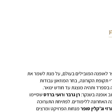
ן
לנסיאגה בספרד יזם שיתוף פעולה עם 12 בתי הספר לאופנה המובילים בעולם, על מנת לשמר את
תקופת הקורונה, בחר המוזאון עבודות
פתחה בספרד ותהיה מוצגת עד חודש ינואר.
ב אופנה בשנקר:
רן גרבר
ו
רועי ברדס
שסיימו
 האחרונה ללימודים. לפתיחת התערוכה
זי וג'קלין סופר
מנחות הפרויקט ומרצים