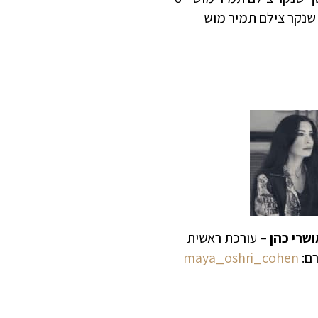
 שנקר צילם תמיר מוש
שרי כהן
– עורכת ראשית
רם:
maya_oshri_cohen