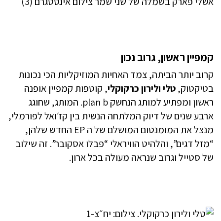
אשלי פארק בשמלה של שני שמר צילום אינסטגרם (3)
קמפיין ראשון, גרוב נכון
קרוב יותר הביתה, צמד האחיות המוזיקליות הכי נכונות
בטיקטוק,
טלי ולירון כרקוקלי
, קוטפות קמפיין אופנה
ראשון ומפתיע למותג הנחשק plan b. המותג, שחוגג
ארבע שנים של דיוק המלתחה הנשית בין קז׳ואל לפורמלי,
מנצל את המומנטום המושלם של ה EP החדש שלהן,
“מזל דגים”, והלהיט הוויראלי “פבלו אסקובר”. זה שילוב
של סטייל וגרוב שנראה מעולה בכל ארון.