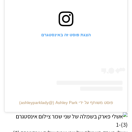
הצגת פוסט זה באינסטגרם
פוסט משותף על ידי ‏‎Ashley Park‎‏ (@‏‎ashleyparklady‎‏)