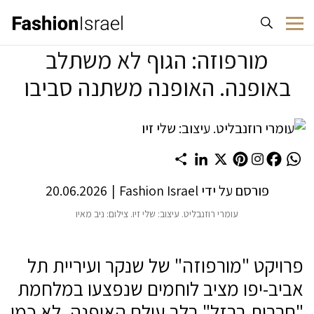
לג לתוכן
מורפוזה: הגוף לא משתלב
באופנה. האופנה משתנה סביבו
Share
LinkedIn
Pinterest
X
Facebook
WhatsApp
פורסם על ידי
Fashion Israel
|
20.06.2026
עומרי רוזנבליט. עיצוב: שלי זיו. צילום: ניב מאיו
פרויקט "מורפוזה" של שנקר ועיריית תל
אביב-יפו מציב לוחמים שנפצעו במלחמת
"חרבות ברזל" בלב עולם האופנה. לא כמי