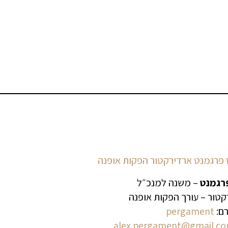
רגמנט
– משנה למנכ״ל
טור – עורך הפקות אופנה
רם:
pergament
alex.pergament@gmail.c