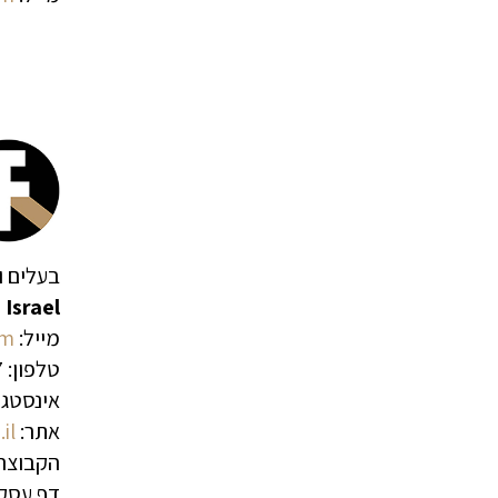
בעלים ו
 Israel
מייל:
om
טלפון: 050-7368167
אינסטג
אתר:
l/
הקבוצה 
דף עסקי