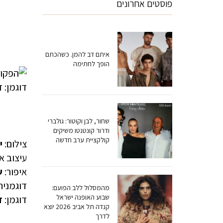
פוסטים אחרונים
איתם דב להמן. כשהכתם
הופך לחתימה
שחור, לבן וקוטור: גולברי
ודרור קונטנטו משיקים
קולקציית ערב חדשה
צילום:
י
עיצוב א
איפור:
ש
דוגמנית
מהמסלול ללב הפועם:
שבוע האופנה ישראל
דוגמן:
ד
קנדה תל אביב 2026 יוצא
לדרך