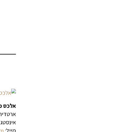
אלכס פ
ארטדירק
אינסטג
מייל:
om