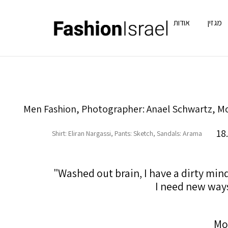
מגזין
אודות
18
Shirt: Eliran Nargassi, Pants: Sketch, Sandals: Arama
"Washed out brain, I have a dirty min
I need new ways
Mo