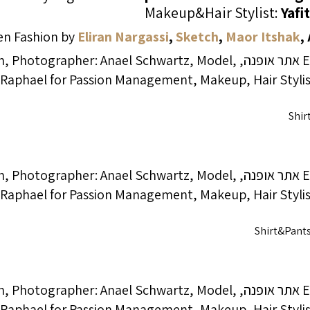
Makeup&Hair Stylist:
Yafi
n Fashion by
Eliran Nargassi
,
Sketch
,
Maor Itshak
,
Shir
Shirt&Pants