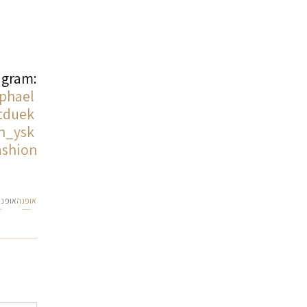
agram:
phael
itduek
h_ysk
ashion
אופנה
אופנה