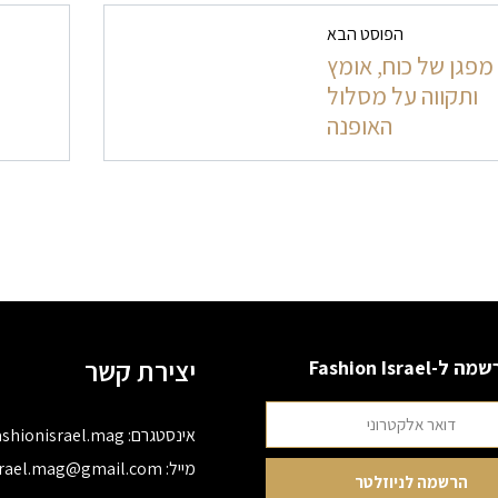
ט בפרסומים
הפוסט הבא
מפגן של כוח, אומץ
ותקווה על מסלול
האופנה
יצירת קשר
 ל-Fashion Israel
אינסטגרם:
ashionisrael.mag
מייל:
srael.mag@gmail.com