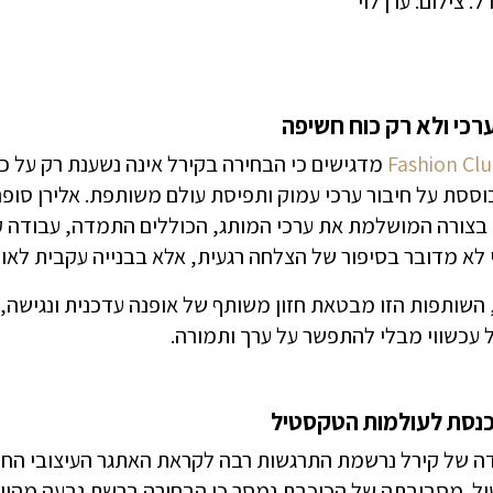
ל. צילום: ערן לוי
ערכי ולא רק כוח חשיפה
Fashion Cl
מדגישים כי הבחירה בקירל אינה נשענת רק על 
ססת על חיבור ערכי עמוק ותפיסת עולם משותפת. אלירן סופר
בצורה המושלמת את ערכי המותג, הכוללים התמדה, עבודה 
י לא מדובר בסיפור של הצלחה רגעית, אלא בבנייה עקבית לאור
 השותפות הזו מבטאת חזון משותף של אופנה עדכנית ונגישה
 עכשווי מבלי להתפשר על ערך ותמורה.
כנסת לעולמות הטקסטיל
ה של קירל נרשמת התרגשות רבה לקראת האתגר העיצובי החדש
. מסביבתה של הכוכבת נמסר כי הבחירה ברשת נבעה מהיותה