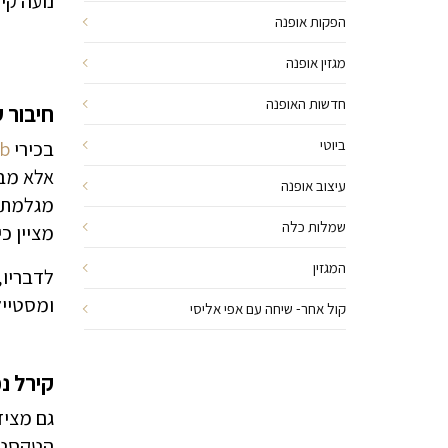
נועה קיר
הפקות אופנה
מגזין אופנה
חדשות האופנה
חיבור 
ביוטי
בכירי
ub
אלא מבו
עיצוב אופנה
מגלמת 
שמלות כלה
מציין כ
המגזין
לדבריו,
ומסטייל
קול אחר- שיחה עם אפי אליסי
קירל נ
גם מציד
הטקסטיל