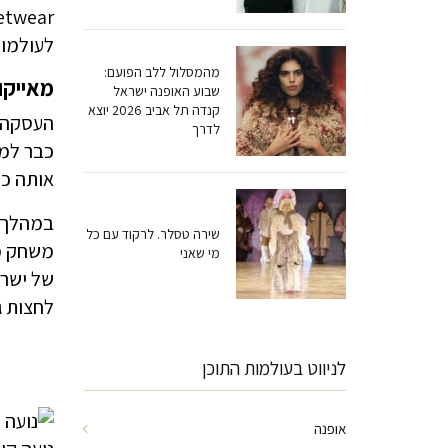
לעולמות
מהמסלול ללב הפועם:
מאייקון
שבוע האופנה ישראל
קנדה תל אביב 2026 יוצא
העסקה ה
לדרך
אותה כה
במהלך ה
שירה טסלר. לרקוד עם כל
מי שאני
לחצות ג
לניווט בעולמות התוכן
אופנה