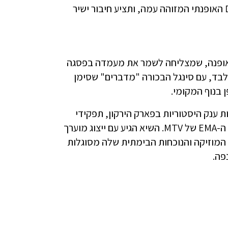
Streetwear, אשר תביא לידי ביטוי את הסטייל האישי, האופי וה-DNA האופנתי המזוהה עמה, ותציע חיבור ישיר
 ואופנה, שמצליחה לשמר את מעמדה בפסגה
מעלה מעשור. קירל פרצה לתודעה הציבורית כשהייתה בת 14 בלבד, עם סינגל הבכורה "מדברים" שסימן
 בנוף המקומי.
ענק היסטוריות בפארק הירקון, תפקידי
משחק מגוונים וזכיות מרובות בפרסים בין-לאומיים יוקרתיים כמו פרס ה-EMA של MTV. השיא הגיע עם ייצוג מוערך
י והוכיחה כי המוזיקה והנוכחות הבימתית שלה מסוגלות
פה.