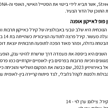
 התוכן של הדור הצעיר.
 פופ לאייקון אופנה
נוכחית היא שלב טבעי באבולוציה של קירל כאייקון תרבות
כבר ל
בטחה גדולה, ומהר מאוד הפכה לתופעה תרבותית יוצאת דופן
שנים היא ביססה את מעמדה דרך שרשרת להיטי ענק, הופעות 
של ישראל באירוויזיון 2023, שם כבשה את המקום השליש
בולות ולפנות לקהל גלובלי, לצד פיתוח קריירה בין-לאומית ענ