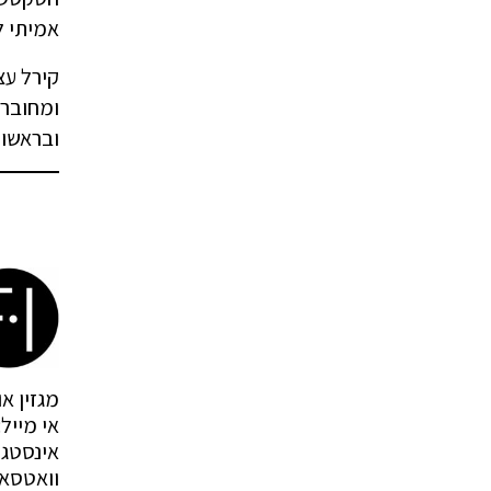
אמיתי ל
קירל עצ
ומחוברת
ובראשונ
מגזין אופנה 
אי מייל:
אינסטג
וואטסא