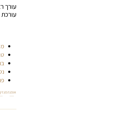
עורך ר
עורכת 
מע
טר
בו
נט
פו
אופנה
מגזין