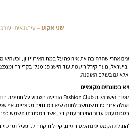
שני אקוע
– עיתונאית ועורכ
ים אחרי שהלהיבה את אירופה על במת האירוויזיון, וכשהיא 
בישראל, נועה קירל רושמת עוד הישג פנומנלי בקריירה ומנפצ
לא גם בעולם האופנה.
יא במונחים מקומיים
רשת האופנה הישראלית Fashion Club הודיעה
עולה ארוך טווח שנחשב לחוזה שיא במונחים מקומיים. אף ש
סכום עתק עבור החיבור עם קירל, אשר במסגרתו תשמש כפני
ובלת הקמפיינים המסורתיים, קירל תיקח חלק פעיל ומרכזי בע