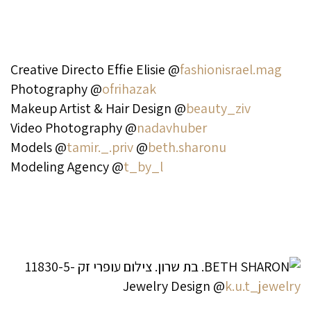
Creative Directo Effie Elisie @
fashionisrael.mag
Photography @
ofrihazak
Makeup Artist & Hair Design @
beauty_ziv
Video Photography @
nadavhuber
Models @
tamir._.priv
@
beth.sharonu
Modeling Agency @
t_by_l
Jewelry Design @
k.u.t_jewelry