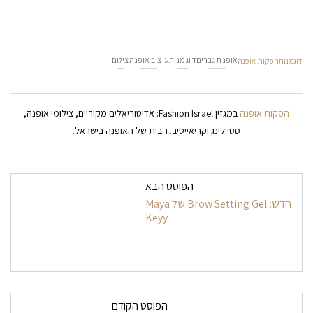
אופנת גברים
דוגמנות
עיצוב אופנה
צילום
דוגמנות
הפקות אופנה
הפקות אופנה
במגזין Fashion Israel: אדיטוריאלים מקוריים, צילומי אופנה,
סטיילינג וקריאייטיב. הבית של האופנה בישראל.
ניווט בפרסומים
הפוסט הבא
חדש: Brow Setting Gel של Maya
Keyy
הפוסט הקודם