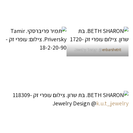
Jewelry Design @
enbarshetrit
Jewelry Design @
k.u.t_jewelry