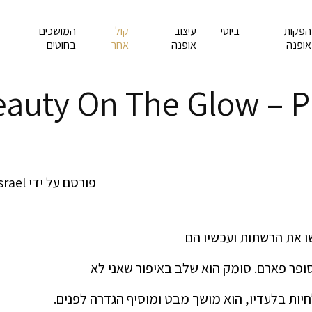
הפקות
ביוטי
עיצוב
קול
המושכים
אופנה
אופנה
אחר
בחוטים
auty On The Glow – P
פורסם על ידי
srael
 את הרשתות ועכשיו הם
ופר פארם. סומק הוא שלב באיפור שאני לא
חיות בלעדיו, הוא מושך מבט ומוסיף הגדרה לפנים.