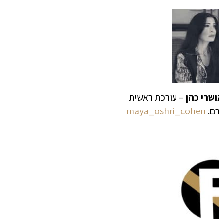
שרי כהן
– עורכת ראשית
רם:
maya_oshri_cohen