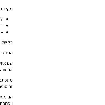
מקלות הסומק של -the-Glow
JUICY- גוון אלמוגים
– 
– 
כל שלוש
הסמקים
שנראית 
אני אוה
מתכתבת 
זה סופר
הם מגי
ויפהפה 