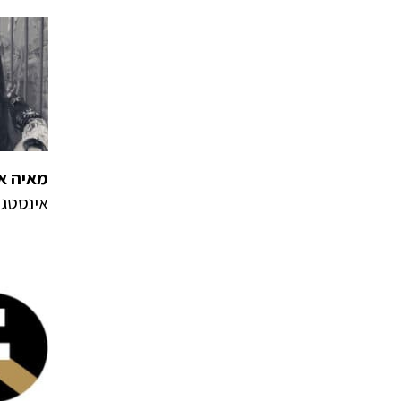
מאיה או
אינסטג