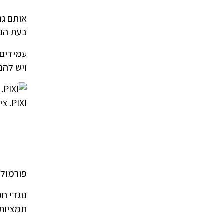
אותם גם
בעת הנס
עמידים 
ויש להם
PIXI. צילום יחצ חול
פורמולת
נוגדי ח
תמציות 