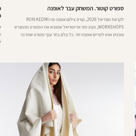
ספורט קוטור. המשחק עבר לאופנה
מ
מ
לקראת מונדיאל 2026, קורס צילום אופנה פרו RON KEDMI
פ
WORKSHOPS, מציג מיני אדיטוריאל שמוציא את הספורט מהמגרש
ש
ומכניס אותו לפריים אופנתי חד. כל צלם בחר ענף ספורט שמדבר
ל
אליו, ויחד עם הסטיילינג של אייל חג'בי נבנו לוקים שמחברים בין
ש
תנועה, כוח, גוף וסטייל. לא מדים. לא קלישאה. ספורט קוטור
ו
פ