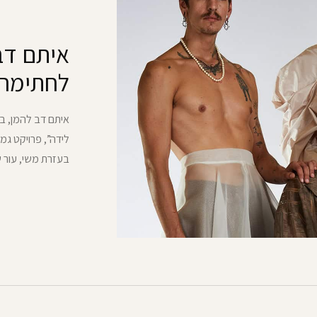
איתם דב
לחתימה
איתם דב להמן, ב
לידה”, פרויקט גמ
בעזרת משי, עור ש