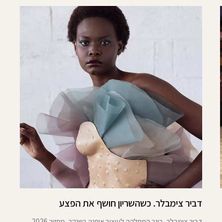
דביר צימבלר. כשהשריון חושף את הפצע
דביר צימבלר, בוגר המחלקה לעיצוב אופנה בשנקר, מחזור 2026,