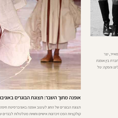
F! של הבמאי ראס מאייר, יצר
ברת בין אופנת
ינג והפקה: טל
ער: agamhallfon@דוגמניות: עמית ותהל
t4youmodels@kama_id@עוזרת סטיילינג:
אופנה מתוך השבר: תצוגת הבוגרים באוניב
תצוגת הבוגרים של החוג לעיצוב אופנה באוניברסיטת חיפה 
קולקציות הפכו זיכרונות אישיים וחוויות מטלטלות לבגדים