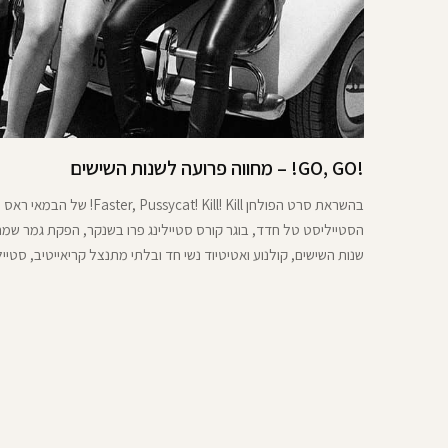
!GO, GO! – מחווה פרועה לשנות השישים
בהשראת סרט הפולחן aster, Pussycat! Kill! Kill
הסטייליסט טל חדד, בוגר קורס סטיילינג פרו בשנקר, הפקת גמר שמח
שנות השישים, קולנוע ואטיטיוד נשי חד ובלתי מתנצל קריאייטיב, סטייל
חדד talsforehead@צילום: by_adishoshani@איפור:
glorys_room.of.makeup@עיצוב שי
מסוכנות an @inbar_friedman
__danielle123@תכשיטים ותודה מיוחדת adams.il@