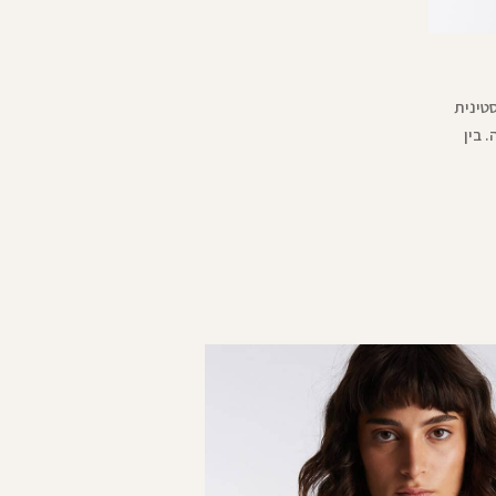
טינית
 בין