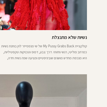
נשיות שלא מתנצלת
קולקציית My Pussy Grabs Back של שי מנספייזר לוין בוחנת נשיות
כמרחב פוליטי, רגשי וחזותי. דרך צבע, דפוס וטכניקות טקסטיליות,
היא מנכסת מחדש מושגים שוביניסטיים ומציעה שפה נשית חדה,
פגיעה וחסרת התנצלות, שמאתגרת את גבולות הגוף, הזיכרון והכוח
בתרבות העכשווית.