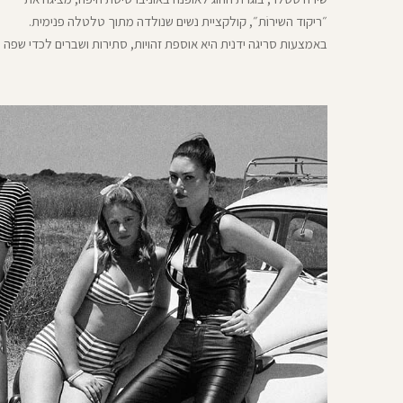
״ריקוד השירוֹת״, קולקציית נשים שנולדה מתוך טלטלה פנימית.
באמצעות סריגה ידנית היא אוספת זהויות, סתירות ושברים לכדי שפה
אופנתית רגישה העוסקת בהתפרקות, קבלה ובנייה מחודשת של
העצמי. דרך הגוף והחומר המשתנה.