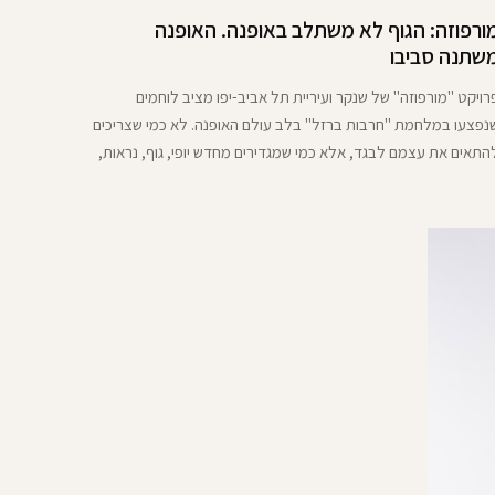
ורפוזה: הגוף לא משתלב באופנה. האופנה
שתנה סביבו
רויקט "מורפוזה" של שנקר ועיריית תל אביב-יפו מציב לוחמים
נפצעו במלחמת "חרבות ברזל" בלב עולם האופנה. לא כמי שצריכים
התאים את עצמם לבגד, אלא כמי שמגדירים מחדש יופי, גוף, נראות,
ייכות ועוצמה במרחב הציבורי הישראלי, דרך שפת לבוש רגישה
מדויקת פרויקט "מורפוזה" של שנקר ועיריית תל אביב-יפו עושה
עולה נדירה. הוא מביט בגוף פצוע לא […]