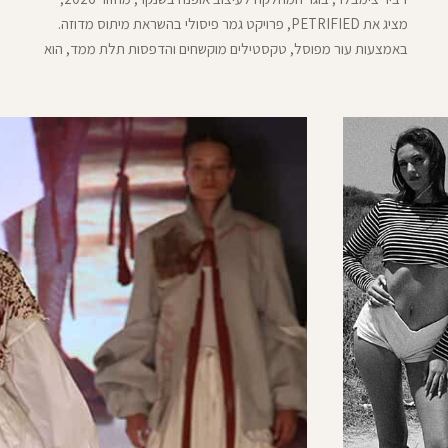
מציג את PETRIFIED, פרויקט גמר פיסולי בהשראת מיתוס מדוזה.
באמצעות עור מפוסל, טקסטילים מוקשחים והדפסות תלת ממד, הוא
בוחן פחד, טראומה והישרדות ויוצר חמש מערכות לבוש הנעות בין
פגיעוּת, הגנה, קיפאון, שינוי וצמיחה אישית עמוקה דרך הגוף והחומר.