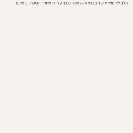
דולב לא משרת עוד בצבא והוא מוכר כנכה על ידי משרד הביטחון. במקום
להיכנע לכאב ולאובדן, הוא בחר במסלול של התגברות, משתף את סיפורו
בהרצאות ובספרו החדש, "מאור עיניי". בספר, הוא מתאר את מסע השיקום שהוא
עובר ומעביר מסר של תקווה ואמונה לכל מי שמחפש את האור גם במקומות
החשוכים ביותר. הספר מוקדש לניסים איתן ז״ל, נאור חיימוב ז״ל, יהונתן קרן ז״ל
ולאביב גלבוע ז״ל שנפלו בקרב. הי"ד