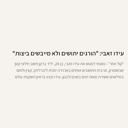
עידו זאבי: "הורגים יתושים ולא מייבשים ביצות"
"קול אחר" - נסעתי לפגוש את עידו זאבי, בן 26, יליד ברקן (ישוב חילוני קטן
שבשומרון, מרבית התושבים אוחזים באג׳נדה ימנית ליברלית), קצין ולוחם
במילואים ששירת מאות ימים בשכם ולבנון, עידו מציג בראיון השקפת עולם
אידיאולוגית עמוקה המבוססת על ציונות ותורת ז'בוטינסקי, הוא מדגיש את
חשיבות ההתיישבות ואחדות העם, לצד ביקורת על הדרג המדיני והצבאי, במיוחד
לאור אירועי "שבעה באוקטובר", ומציג חזון למנהיגות חדשה ולאיחוד לאומי. זאבי
הוא מהאנשים שהייתי רוצה שבעתיד ינהיגו את המדינה