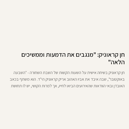
חן קראוניק: "מנגבים את הדמעות וממשיכים
הלאה"
חן קראוניק בשיחה אישית על השעות הקשות של השבת השחורה - "השבעה
באוקטובר", שבה איבד את אביו האהוב אריק קראוניק הי"ד. הוא משתף בכאב
האובדן ובאי הוודאות שהאירועים הביאו לחייו, אך למרות הקושי, יש לו תחושת
תקווה לעתיד טוב יותר ועוצמה פנימית להתחיל מחדש. וגם: למה האח הגדול,
קריירת הכדורסל ואיך זה להיות איש אהוב