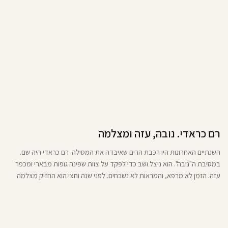
רם כראדי. נובה, עזה ומצלמה
השנתיים האחרונות היו רכבת הרים שאיבדה את המסילה. רם כראדי היה שם.
במסיבת ה"נובה". הוא ניצל ושב כדי לפקד על צוות שפינה גופות מבארי ומכפר
עזה. הזמן לא מרפא, והמראות לא נשכחים. לפני שנה וחצי הוא החזיק מצלמה
והתחיל לצלם. האמנות היא דרך להחזיר לעצמו משהו מהאדם שהיה לפני.
ממרום שנותיי אני יכול לומר בוודאות: מדובר בכישרון גדול בשמי הצילום בישראל