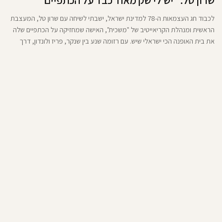
שרון טל: "יש לי שק מאוד כבד על הכתפיים"
לכבוד חג העצמאות ה-78 למדינת ישראל, ישבתי לשיחה עם שרון טל, המעצבת
הראשית ומנהלת הקריאייטיב של "משכית", האישה שמחזיקה על הכתפיים שלה
את בית האופנה הכי ישראלי שיש. עם רזומה שנע בין שנקר, פריז ולונדון, דרך
עבודה עם אלבר אלבז ואלכסנדר מקווין, שניכרת כמעט בכל פריט שהיא
מעצבת, ועד רות דיין, שליוותה אותה במשך כעשור במשכית, טל לא רק נכנסה
אל מותג עם עבר מפואר, היא החזירה אותו לחיים. היא בנתה לו שפה חדשה,
עכשווית, חדה, מקומית, כזו שיודעת להחזיק בתוכה גם זיכרון, גם יופי, גם כוח.
מעבר לכל זה, היא גם רעיה, אמא, חובבת גלישה. אה, כן, היא יפיפייה, ויש לה
וואחד ביצים