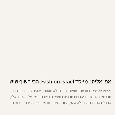
אפי אליסי. מייסד Fashion Israel. הכי חשוף שיש
Fashion Israel הוא מגזין אופנתי-חברתי לא מסחרי, שנועד לקדם אג'נדות
חברתיות ולתמוך בכישרונות חדשים בתעשיית האופנה בישראל. הסיפור שלי,
שהחל בשנת 2014 בבלוג אישי, מתנהל מתוך תחושת אאוטסיידריות. כאדם
שהתרפק על חוויותיי בניו יורק עם הצלמים הגדולים, אני נושא עימי את הכאב
והאתגרים שהיו חלק מהמסע שלי.